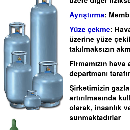
Ayrıştırma
:
Membra
Yüze çekme
:
Havan
üzerine yüze çekil
takılmaksızın ak
Firmamızın hava a
departmanı tarafı
Şirketimizin gazl
artırılmasında ku
olarak, insanlık v
sunmaktadırlar