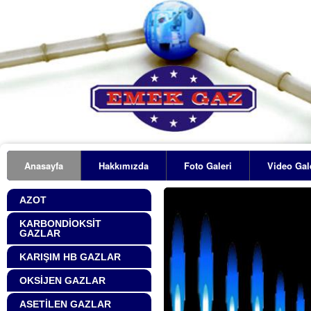
Anasayfa
Hakkımızda
Foto Galeri
Video Gal
AZOT
KARBONDİOKSİT
GAZLAR
KARIŞIM HB GAZLAR
OKSİJEN GAZLAR
ASETİLEN GAZLAR