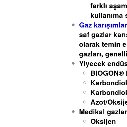
farklı aşam
kullanıma 
Gaz karışımlar
saf gazlar karı
olarak temin e
gazları, genell
Yiyecek endüst
BIOGON® k
Karbondiok
Karbondiok
Azot/Oksij
Medikal gazlar
Oksijen