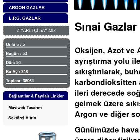
ARGON GAZLAR
L.P.G. GAZLAR
Sınai Gazlar
ZİYARETÇİ SAYIMIZ
Online : 5
Oksijen, Azot ve
Bugün : 53
ayrıştırma yolu ile
Dün: 50
sıkıştırılarak, buh
Bu Ay : 348
karbondioksitten a
Toplam: 36064
ileri derecede soğ
Bağlantılar & Faydalı Linkler
gelmek üzere sıkış
Maviweb Tasarım
Argon ve diğer soy
Sektörel Vitrin
Günümüzde hava bi
üzere diğer fiziks