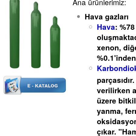
Ana ürünlerimiz:
Hava gazları
Hava
:
%78 
oluşmaktad
xenon, diğe
%0.1'inden 
Karbondiok
parçasıdır
verilirken
üzere bitki
yanma, fer
oksidasyon
çıkar. "Ha